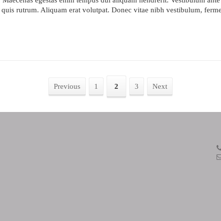
t. Maecenas egestas enim tempus dui aliquam hendrerit. Vestibulum ante i
 quis rutrum. Aliquam erat volutpat. Donec vitae nibh vestibulum, fermen
Previous
1
2
3
Next