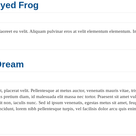
Eyed Frog
, laoreet eu velit. Aliquam pulvinar eros at velit elementum elementum.
Dream
 placerat velit. Pellentesque at metus auctor, venenatis mauris vitae, tri
rus pretium diam, id malesuada elit massa nec tortor. Praesent sit amet vu
it non, iaculis nunc. Sed id ipsum venenatis, egestas metus sit amet, feu
incidunt, lorem nibh pellentesque turpis, vel facilisis dolor arcu quis enim