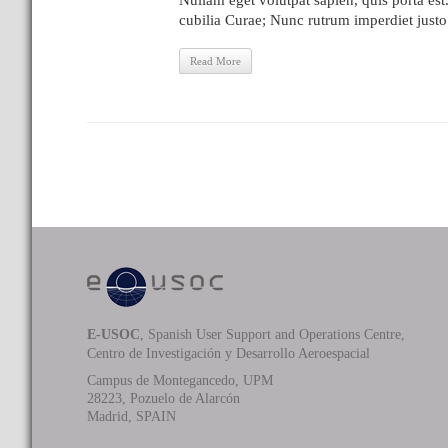
Nullam eget volutpat sapien, quis porta es
cubilia Curae; Nunc rutrum imperdiet justo
Read More
E-USOC
, Spanish User Support and Operations Centre,
Centro de Investigación y Desarrollo Aeroespacial
Campus de Montegancedo, UPM
28223, Pozuelo de Alarcón
Madrid, SPAIN