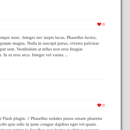
0
stique nunc. Integer nec turpis lacus. Phasellus luctus,
lputate magna. Nulla in suscipit purus, viverra pulvinar
giat sem. Vestibulum at tellus non eros feugiat
. In ut eros arcu. Integer vel varius ...
0
 Flash plugin. // Phasellus sodales purus ornare pharetra
. Morbi quis odio in justo congue dapibus eget vel quam.