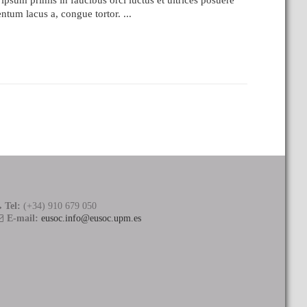
psum primis in faucibus orci luctus et ultrices posuere
tum lacus a, congue tortor. ...
Tel:
(+34) 910 679 050
E-mail:
eusoc.info@eusoc.upm.es