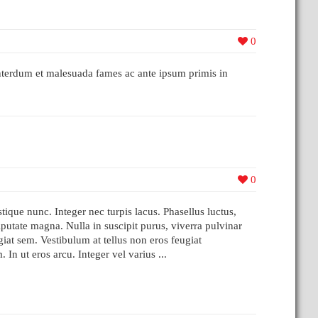
0
 Interdum et malesuada fames ac ante ipsum primis in
0
stique nunc. Integer nec turpis lacus. Phasellus luctus,
lputate magna. Nulla in suscipit purus, viverra pulvinar
giat sem. Vestibulum at tellus non eros feugiat
. In ut eros arcu. Integer vel varius ...