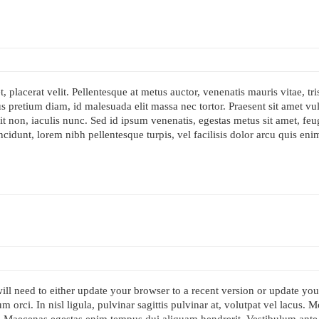
 placerat velit. Pellentesque at metus auctor, venenatis mauris vitae, tri
rus pretium diam, id malesuada elit massa nec tortor. Praesent sit amet vu
it non, iaculis nunc. Sed id ipsum venenatis, egestas metus sit amet, feu
incidunt, lorem nibh pellentesque turpis, vel facilisis dolor arcu quis enim
l need to either update your browser to a recent version or update your
ium orci. In nisl ligula, pulvinar sagittis pulvinar at, volutpat vel lacus